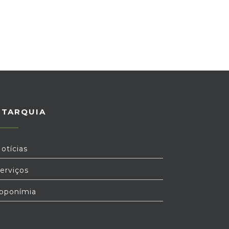
UTARQUIA
otícias
erviços
oponímia