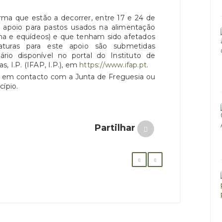
rma que estão a decorrer, entre 17 e 24 de
o apoio para pastos usados na alimentação
rina e equídeos) e que tenham sido afetados
daturas para este apoio são submetidas
ário disponível no portal do Instituto de
, I.P. (IFAP, I.P.), em
https://www.ifap.pt
.
ar em contacto com a Junta de Freguesia ou
cípio.
Partilhar