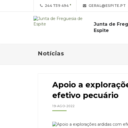
244 739 494
GERAL@ESPITE.PT
Junta de Fre
Espite
Notícias
Apoio a exploraçõ
efetivo pecuário
19-AGO-2022