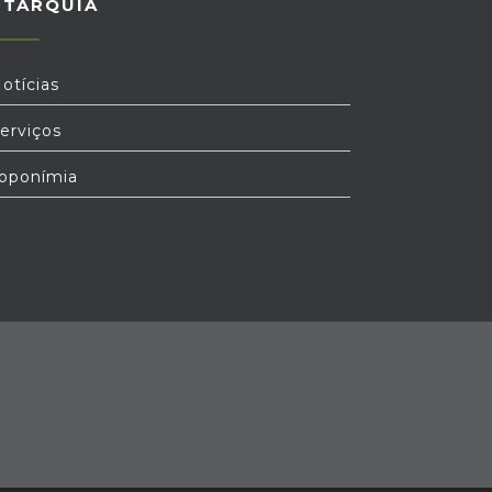
UTARQUIA
otícias
erviços
oponímia