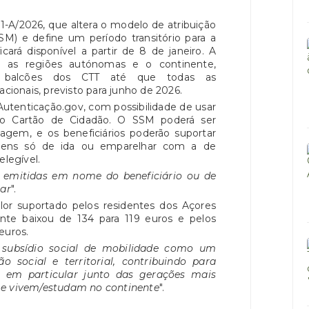
 1-A/2026, que altera o modelo de atribuição
SM) e define um período transitório para a
icará disponível a partir de 8 de janeiro. A
e as regiões autónomas e o continente,
balcões dos CTT até que todas as
acionais, previsto para junho de 2026.
 Autenticação.gov, com possibilidade de usar
do Cartão de Cidadão. O SSM poderá ser
iagem, e os beneficiários poderão suportar
ens só de ida ou emparelhar com a de
elegível.
r emitidas em nome do beneficiário ou de
ar
".
or suportado pelos residentes dos Açores
nte baixou de 134 para 119 euros e pelos
euros.
 subsídio social de mobilidade como um
 social e territorial, contribuindo para
e, em particular junto das gerações mais
 e vivem/estudam no continente
".