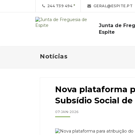
244 739 494
GERAL@ESPITE.PT
Junta de Fre
Espite
Notícias
Nova plataforma p
Subsídio Social de
07-JAN-2026