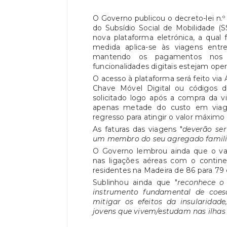
O Governo publicou o decreto-lei n.º
do Subsídio Social de Mobilidade (S
nova plataforma eletrónica, a qual f
medida aplica-se às viagens entr
mantendo os pagamentos nos 
funcionalidades digitais estejam oper
O acesso à plataforma será feito via
Chave Móvel Digital ou códigos 
solicitado logo após a compra da v
apenas metade do custo em viag
regresso para atingir o valor máximo 
As faturas das viagens "
deverão se
um membro do seu agregado famili
O Governo lembrou ainda que o val
nas ligações aéreas com o contine
residentes na Madeira de 86 para 79 
Sublinhou ainda que "
reconhece o
instrumento fundamental de coesão
mitigar os efeitos da insularidad
jovens que vivem/estudam nas ilhas