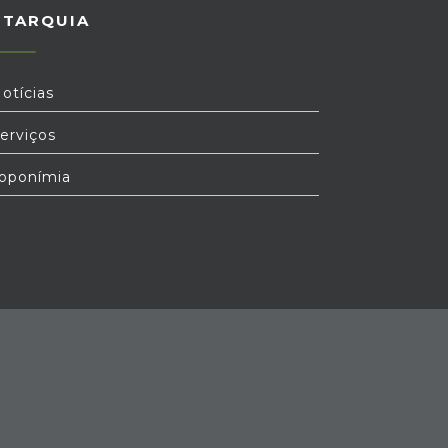
UTARQUIA
otícias
erviços
oponímia