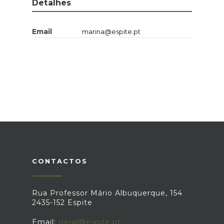
Detalhes
Email
marina@espite.pt
CONTACTOS
Rua Professor Mário Albuquerque, 154
2435-152 Espite
Email:
geral@espite.pt