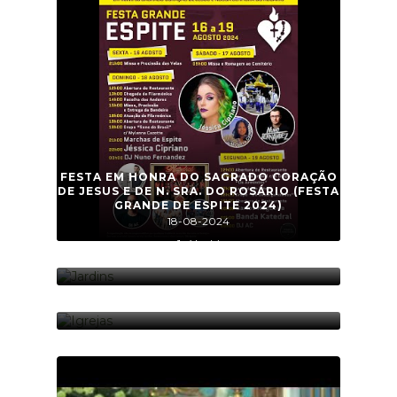
15 foto(s)
FESTA EM HONRA DO SAGRADO CORAÇÃO
DE JESUS E DE N. SRA. DO ROSÁRIO (FESTA
GRANDE DE ESPITE 2024)
18-08-2024
1 vídeo(s)
JARDINS
01-01-2022
14 foto(s)
IGREJAS
01-01-2022
10 foto(s)