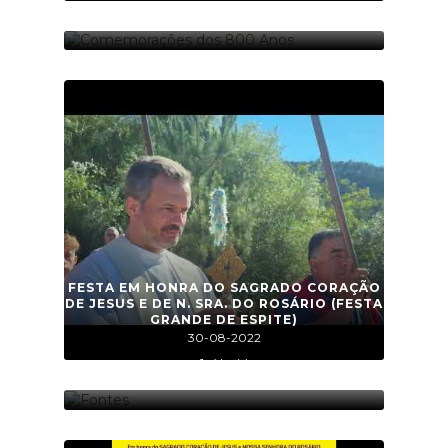
34 foto(s)
PLANTAÇÃO DE ÁRVORES
01-01-2022
53 foto(s)
COMEMORAÇÕES DOS 800 ANOS
01-01-2022
39 foto(s)
FESTA EM HONRA DO SAGRADO CORAÇÃO
DE JESUS E DE N. SRA. DO ROSÁRIO (FESTA
GRANDE DE ESPITE)
30-08-2022
1 vídeo(s)
FONTES
01-01-2022