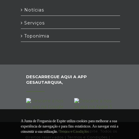
Notícias
Serviços
Toponímia
DESCARREGUE AQUI A APP
GESAUTARQUIA,
A Junta de Freguesia de Espite utiliza cookies para melhorar a sua
experiência de navegação e para fins estatísticos. Ao navegar está a
© 2026 Junta de Freguesia de Espite. Todos os
consentir a sua utilização.
Termos e Condições
direitos reservados |
Termos e Condições
|
*