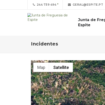
244 739 494
GERAL@ESPITE.PT
Junta de Fre
Espite
Incidentes
Map
Satellite