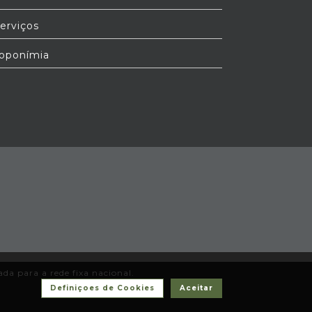
erviços
oponímia
a para a rede fixa nacional.
Definiçoes de Cookies
Aceitar