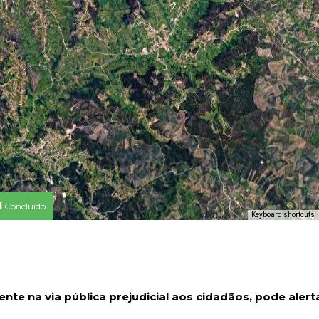
1
Concluído
Keyboard shortcuts
nte na via pública prejudicial aos cidadãos, pode alert