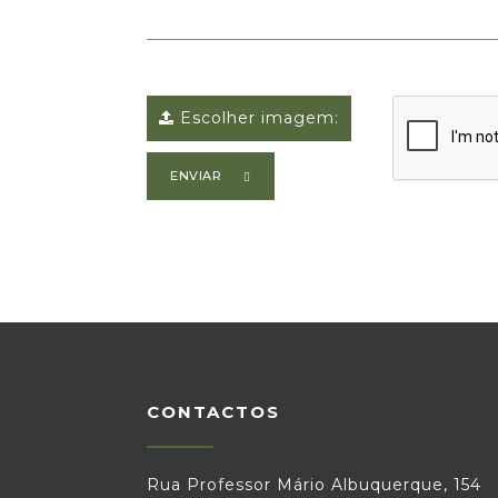
Escolher imagem:
ENVIAR
CONTACTOS
Rua Professor Mário Albuquerque, 154