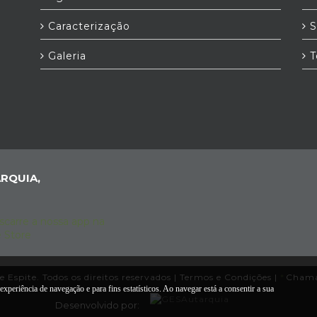
Caracterização
S
Galeria
T
RQUIA,
 Espite. Todos os direitos reservados |
Termos e Condições
|
*
Chamad
experiência de navegação e para fins estatísticos. Ao navegar está a consentir a sua
Desenvolvido por: