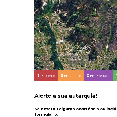
2
0
0
Pendente
Em Análise
Em Execução
Alerte a sua autarquia!
Se detetou alguma ocorrência ou incide
formulário.