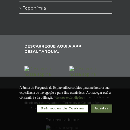
Toponímia
DESCARREGUE AQUI A APP
GESAUTARQUIA,
A Junta de Freguesia de Espite utiliza cookies para melhorar a sua
experiência de navegação e para fins estatísticos. Ao navegar está a
© 2026 Junta de Freguesia de Espite. Todos os
consentir a sua utilização.
Termos e Condições
direitos reservados |
Termos e Condições
|
*
Chamada para a rede fixa nacional.
Definiçoes de Cookies
Aceitar
Desenvolvido por: